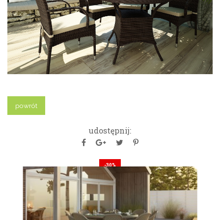
powrót
udostępnij:
-30%