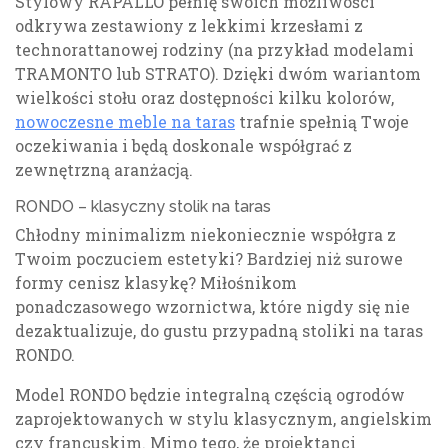
Stylowy RAPALLO pełnię swoich możliwości
odkrywa zestawiony z lekkimi krzesłami z
technorattanowej rodziny (na przykład modelami
TRAMONTO lub STRATO). Dzięki dwóm wariantom
wielkości stołu oraz dostępności kilku kolorów,
nowoczesne meble na taras
trafnie spełnią Twoje
oczekiwania i będą doskonale współgrać z
zewnętrzną aranżacją.
RONDO – klasyczny stolik na taras
Chłodny minimalizm niekoniecznie współgra z
Twoim poczuciem estetyki? Bardziej niż surowe
formy cenisz klasykę? Miłośnikom
ponadczasowego wzornictwa, które nigdy się nie
dezaktualizuje, do gustu przypadną stoliki na taras
RONDO.
Model RONDO będzie integralną częścią ogrodów
zaprojektowanych w stylu klasycznym, angielskim
czy francuskim. Mimo tego, że projektanci