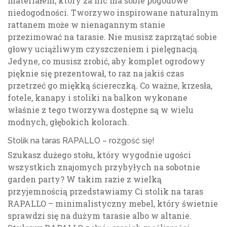
materiałem, który za nic ma sobie pogodowe
niedogodności. Tworzywo inspirowane naturalnym
rattanem może w nienagannym stanie
przezimować na tarasie. Nie musisz zaprzątać sobie
głowy uciążliwym czyszczeniem i pielęgnacją.
Jedyne, co musisz zrobić, aby komplet ogrodowy
pięknie się prezentował, to raz na jakiś czas
przetrzeć go miękką ściereczką. Co ważne, krzesła,
fotele, kanapy i stoliki na balkon wykonane
właśnie z tego tworzywa dostępne są w wielu
modnych, głębokich kolorach.
Stolik na taras RAPALLO – rozgość się!
Szukasz dużego stołu, który wygodnie ugości
wszystkich znajomych przybyłych na sobotnie
garden party? W takim razie z wielką
przyjemnością przedstawiamy Ci stolik na taras
RAPALLO – minimalistyczny mebel, który świetnie
sprawdzi się na dużym tarasie albo w altanie.