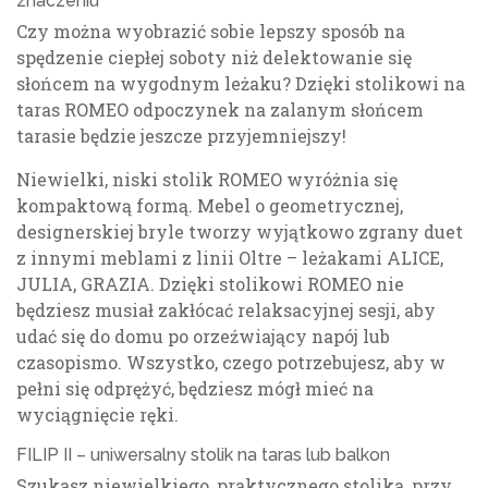
znaczeniu
Czy można wyobrazić sobie lepszy sposób na
spędzenie ciepłej soboty niż delektowanie się
słońcem na wygodnym leżaku? Dzięki stolikowi na
taras ROMEO odpoczynek na zalanym słońcem
tarasie będzie jeszcze przyjemniejszy!
Niewielki, niski stolik ROMEO wyróżnia się
kompaktową formą. Mebel o geometrycznej,
designerskiej bryle tworzy wyjątkowo zgrany duet
z innymi meblami z linii Oltre – leżakami ALICE,
JULIA, GRAZIA. Dzięki stolikowi ROMEO nie
będziesz musiał zakłócać relaksacyjnej sesji, aby
udać się do domu po orzeźwiający napój lub
czasopismo. Wszystko, czego potrzebujesz, aby w
pełni się odprężyć, będziesz mógł mieć na
wyciągnięcie ręki.
FILIP II – uniwersalny stolik na taras lub balkon
Szukasz niewielkiego, praktycznego stolika, przy