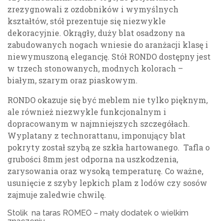
zrezygnowali z ozdobników i wymyślnych
kształtów, stół prezentuje się niezwykle
dekoracyjnie. Okrągły, duży blat osadzony na
zabudowanych nogach wniesie do aranżacji klasę i
niewymuszoną elegancję. Stół RONDO dostępny jest
w trzech stonowanych, modnych kolorach –
białym, szarym oraz piaskowym.
RONDO okazuje się być meblem nie tylko pięknym,
ale również niezwykle funkcjonalnym i
dopracowanym w najmniejszych szczegółach.
Wyplatany z technorattanu, imponujący blat
pokryty został szybą ze szkła hartowanego. Tafla o
grubości 8mm jest odporna na uszkodzenia,
zarysowania oraz wysoką temperaturę. Co ważne,
usunięcie z szyby lepkich plam z lodów czy sosów
zajmuje zaledwie chwilę.
Stolik na taras ROMEO – mały dodatek o wielkim